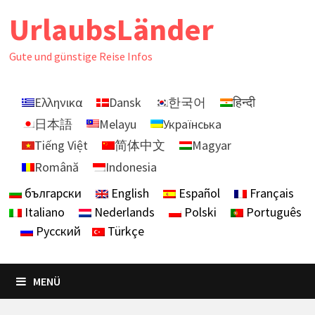
Zurück
UrlaubsLänder
zum
Inhalt
Gute und günstige Reise Infos
Ελληνικα
Dansk
한국어
हिन्दी
日本語
Melayu
Українська
Tiếng Việt
简体中文
Magyar
Română
Indonesia
български
English
Español
Français
Italiano
Nederlands
Polski
Português
Русский
Türkçe
MENÜ