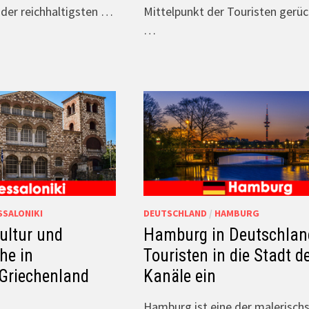
 der reichhaltigsten …
Mittelpunkt der Touristen gerüc
…
SSALONIKI
DEUTSCHLAND
/
HAMBURG
ultur und
Hamburg in Deutschland
he in
Touristen in die Stadt d
 Griechenland
Kanäle ein
Hamburg ist eine der malerisch