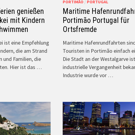
PORTIMÃO
/
PORTUGAL
erien genießen
Maritime Hafenrundfahr
kei mit Kindern
Portimão Portugal für
chwimmen
Ortsfremde
ei ist eine Empfehlung
Maritime Hafenrundfahrten sind
indern, die am Strand
Touristen in Portimão einfach e
und Familien, die
Die Stadt an der Westalgarve ist
ten. Hier ist das …
industrielle Vergangenheit beka
Industrie wurde vor …