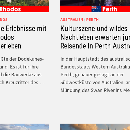
DOS
AUSTRALIEN
/
PERTH
e Erlebnisse mit
Kulturszene und wildes
hodos
Nachtleben erwarten ju
 erleben
Reisende in Perth Austr
ößte der Dodekanes-
In der Hauptstadt des australis
and. Es ist für ihre
Bundesstaats Western Australia,
d die Bauwerke aus
Perth, genauer gesagt an der
rch Kreuzritter des …
Südwestküste von Australien, a
Mündung des Swan River ins Me