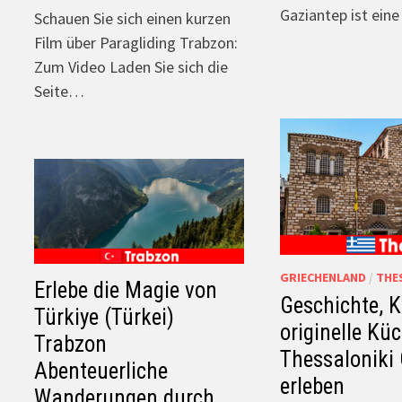
Gaziantep ist eine
Schauen Sie sich einen kurzen
Film über Paragliding Trabzon:
Zum Video Laden Sie sich die
Seite…
GRIECHENLAND
/
THE
Erlebe die Magie von
Geschichte, K
Türkiye (Türkei)
originelle Küc
Trabzon
Thessaloniki
Abenteuerliche
erleben
Wanderungen durch