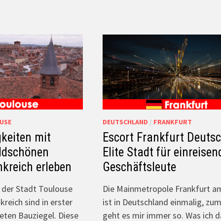
USE
DEUTSCHLAND
/
FRANKFURT
keiten mit
Escort Frankfurt Deuts
ldschönen
Elite Stadt für einreisen
kreich erleben
Geschäftsleute
 der Stadt Toulouse
Die Mainmetropole Frankfurt a
reich sind in erster
ist in Deutschland einmalig, zu
eten Bauziegel. Diese
geht es mir immer so. Was ich 