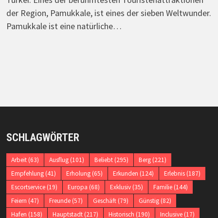
der Region, Pamukkale, ist eines der sieben Weltwunder.
Pamukkale ist eine natürliche…
SCHLAGWÖRTER
Arbeit
(63)
Ausflug
(101)
Beliebt
(295)
Berg
(221)
Empfehlung
(41)
Erholung
(65)
Erkunden
(124)
Erlebnis
(187)
Escortservice
(19)
Europa
(68)
Exklusiv
(35)
Familie
(144)
Feiern
(47)
Freunde
(57)
Geschäft
(79)
Günstig
(82)
Hafen
(158)
Hauptstadt
(217)
Historisch
(190)
Inclusive
(17)