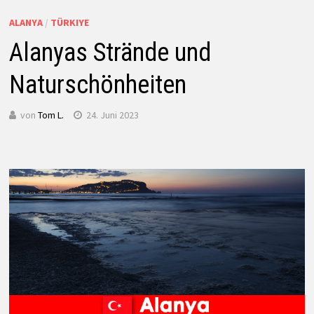
ALANYA
/
TÜRKIYE
Alanyas Strände und
Naturschönheiten
von
Tom L.
24. Juni 2023