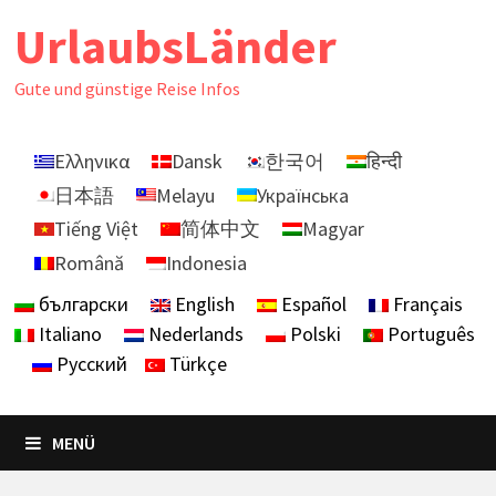
Zurück
UrlaubsLänder
zum
Inhalt
Gute und günstige Reise Infos
Ελληνικα
Dansk
한국어
हिन्दी
日本語
Melayu
Українська
Tiếng Việt
简体中文
Magyar
Română
Indonesia
български
English
Español
Français
Italiano
Nederlands
Polski
Português
Русский
Türkçe
MENÜ