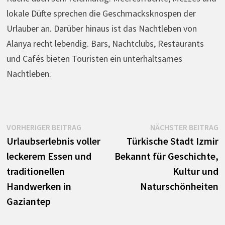
lokale Düfte sprechen die Geschmacksknospen der
Urlauber an. Darüber hinaus ist das Nachtleben von
Alanya recht lebendig. Bars, Nachtclubs, Restaurants
und Cafés bieten Touristen ein unterhaltsames
Nachtleben.
Beitrags-
Vorheriger
N
VORHERIGER BEITRAG
NÄCHSTER BEITRAG
Beitrag:
B
Urlaubserlebnis voller
Türkische Stadt Izmir
Navigation
leckerem Essen und
Bekannt für Geschichte,
traditionellen
Kultur und
Handwerken in
Naturschönheiten
Gaziantep