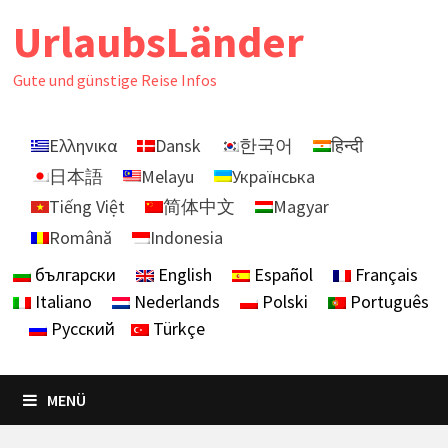
Zurück
UrlaubsLänder
zum
Inhalt
Gute und günstige Reise Infos
Ελληνικα
Dansk
한국어
हिन्दी
日本語
Melayu
Українська
Tiếng Việt
简体中文
Magyar
Română
Indonesia
български
English
Español
Français
Italiano
Nederlands
Polski
Português
Русский
Türkçe
MENÜ