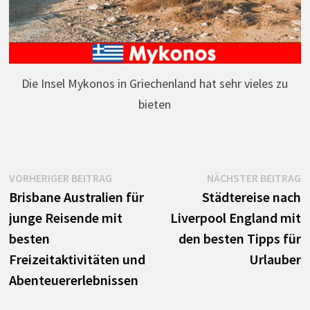
Die Insel Mykonos in Griechenland hat sehr vieles zu
bieten
Beitrags-
Vorheriger
N
VORHERIGER BEITRAG
NÄCHSTER BEITRAG
Beitrag:
B
Brisbane Australien für
Städtereise nach
Navigation
junge Reisende mit
Liverpool England mit
besten
den besten Tipps für
Freizeitaktivitäten und
Urlauber
Abenteuererlebnissen