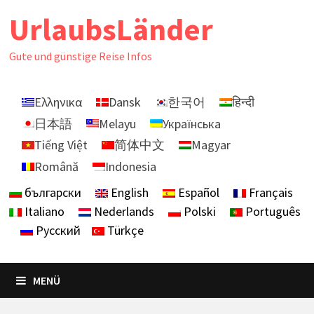
Zurück
UrlaubsLänder
zum
Inhalt
Gute und günstige Reise Infos
Ελληνικα
Dansk
한국어
हिन्दी
日本語
Melayu
Українська
Tiếng Việt
简体中文
Magyar
Română
Indonesia
български
English
Español
Français
Italiano
Nederlands
Polski
Português
Русский
Türkçe
MENÜ