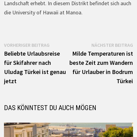
Landschaft erhebt. In diesem Distrikt befindet sich auch
die University of Hawaii at Manoa.
Beitrags-
Vorheriger
N
VORHERIGER BEITRAG
NÄCHSTER BEITRAG
Beitrag:
B
Beliebte Urlaubsreise
Milde Temperaturen ist
Navigation
für Skifahrer nach
beste Zeit zum Wandern
Uludag Türkei ist genau
für Urlauber in Bodrum
jetzt
Türkei
DAS KÖNNTEST DU AUCH MÖGEN