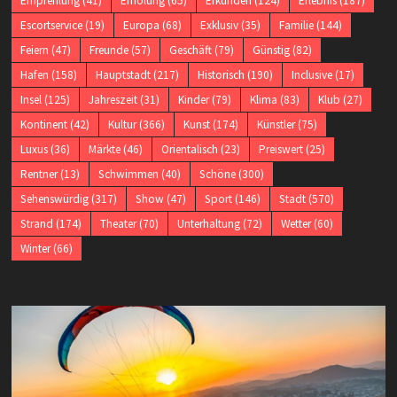
Empfehlung
(41)
Erholung
(65)
Erkunden
(124)
Erlebnis
(187)
Escortservice
(19)
Europa
(68)
Exklusiv
(35)
Familie
(144)
Feiern
(47)
Freunde
(57)
Geschäft
(79)
Günstig
(82)
Hafen
(158)
Hauptstadt
(217)
Historisch
(190)
Inclusive
(17)
Insel
(125)
Jahreszeit
(31)
Kinder
(79)
Klima
(83)
Klub
(27)
Kontinent
(42)
Kultur
(366)
Kunst
(174)
Künstler
(75)
Luxus
(36)
Märkte
(46)
Orientalisch
(23)
Preiswert
(25)
Rentner
(13)
Schwimmen
(40)
Schöne
(300)
Sehenswürdig
(317)
Show
(47)
Sport
(146)
Stadt
(570)
Strand
(174)
Theater
(70)
Unterhaltung
(72)
Wetter
(60)
Winter
(66)