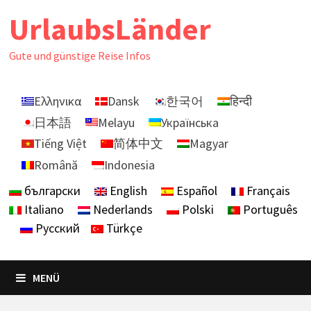
Zurück
UrlaubsLänder
zum
Inhalt
Gute und günstige Reise Infos
Ελληνικα
Dansk
한국어
हिन्दी
日本語
Melayu
Українська
Tiếng Việt
简体中文
Magyar
Română
Indonesia
български
English
Español
Français
Italiano
Nederlands
Polski
Português
Русский
Türkçe
MENÜ