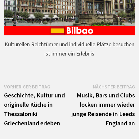
Kulturellen Reichtümer und individuelle Plätze besuchen
ist immer ein Erlebnis
Beitrags-
Vorheriger
N
VORHERIGER BEITRAG
NÄCHSTER BEITRAG
Beitrag:
B
Geschichte, Kultur und
Musik, Bars und Clubs
Navigation
originelle Küche in
locken immer wieder
Thessaloniki
junge Reisende in Leeds
Griechenland erleben
England an