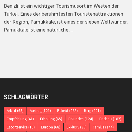
Denizli ist ein wichtiger Tourismusort im Westen der
Türkei. Eines der berühmtesten Touristenattraktionen
der Region, Pamukkale, ist eines der sieben Weltwunder.
Pamukkale ist eine natürliche…
SCHLAGWÖRTER
Arbeit
(63)
Ausflug
(101)
Beliebt
(295)
Berg
(221)
Empfehlung
(41)
Erholung
(65)
Erkunden
(124)
Erlebnis
(187)
Escortservice
(19)
Europa
(68)
Exklusiv
(35)
Familie
(144)