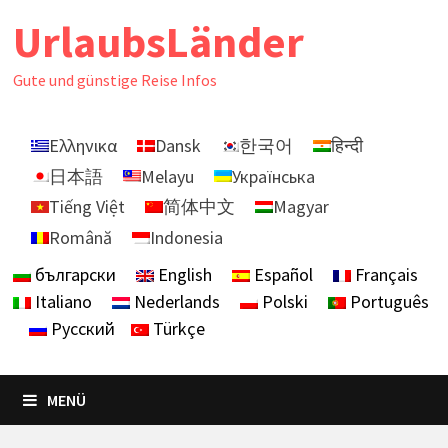
Zurück
UrlaubsLänder
zum
Inhalt
Gute und günstige Reise Infos
Ελληνικα
Dansk
한국어
हिन्दी
日本語
Melayu
Українська
Tiếng Việt
简体中文
Magyar
Română
Indonesia
български
English
Español
Français
Italiano
Nederlands
Polski
Português
Русский
Türkçe
MENÜ