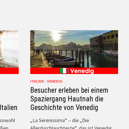
ITALIEN
/
VENEDIG
Besucher erleben bei einem
r
Spaziergang Hautnah die
Italien
Geschichte von Venedig
 sowohl
„La Serenissima“ – die „Die
oßen
Allerdurchlauchteste“, das ist Venedig,