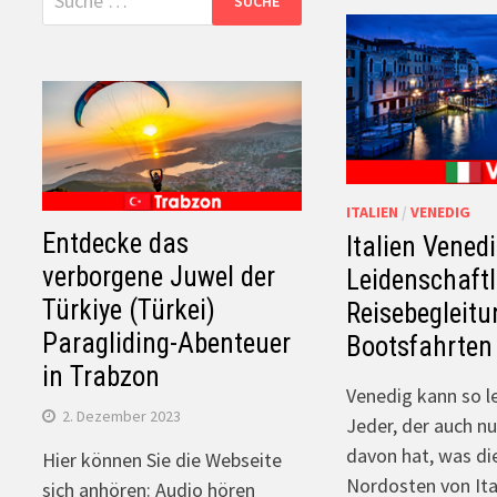
nach:
ITALIEN
/
VENEDIG
Entdecke das
Italien Vened
verborgene Juwel der
Leidenschaftl
Türkiye (Türkei)
Reisebegleitu
Paragliding-Abenteuer
Bootsfahrten
in Trabzon
Venedig kann so le
2. Dezember 2023
Jeder, der auch n
davon hat, was di
Hier können Sie die Webseite
Nordosten von Ital
sich anhören: Audio hören