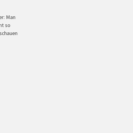
er: Man
ht so
nschauen