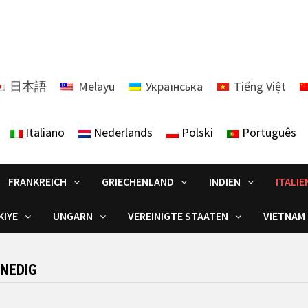
日本語
Melayu
Українська
Tiếng Việt
Italiano
Nederlands
Polski
Português
FRANKREICH
GRIECHENLAND
INDIEN
ITALIE
KIYE
UNGARN
VEREINIGTE STAATEN
VIETNAM
NEDIG