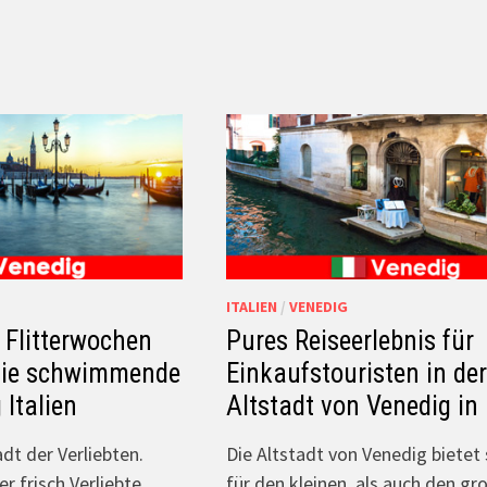
ITALIEN
/
VENEDIG
 Flitterwochen
Pures Reiseerlebnis für
 die schwimmende
Einkaufstouristen in de
 Italien
Altstadt von Venedig in 
adt der Verliebten.
Die Altstadt von Venedig bietet
er frisch Verliebte
für den kleinen, als auch den gr