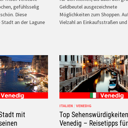
ochen, gefühlsselig
Geldbeutel ausgezeichnete
 schön. Diese
Möglichkeiten zum Shoppen. Au
e Stadt an der Lagune
Vielzahl an Einkaufsstraßen und
ITALIEN
/
VENEDIG
Stadt mit
Top Sehenswürdigkeiten
seinen
Venedig – Reisetipps fü