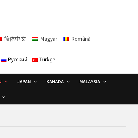
简体中文
Magyar
Română
Русский
Türkçe
N
JAPAN
KANADA
MALAYSIA