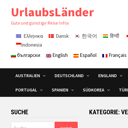
Zurück
UrlaubsLänder
zum
Inhalt
Gute und günstige Reise Infos
Ελληνικα
Dansk
한국어
हिन्दी
Indonesia
български
English
Español
Français
AUSTRALIEN
DEUTSCHLAND
ENGLAND
PORTUGAL
SPANIEN
SÜDKOREA
TÜR
SUCHE
KATEGORIE:
VE
Suche