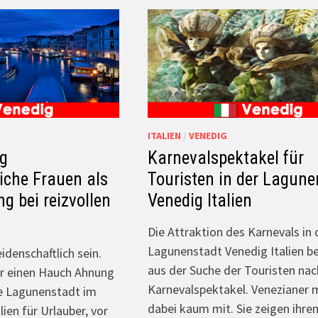
ITALIEN
/
VENEDIG
ig
Karnevalspektakel für
iche Frauen als
Touristen in der Lagune
ng bei reizvollen
Venedig Italien
Die Attraktion des Karnevals in 
Lagunenstadt Venedig Italien b
idenschaftlich sein.
aus der Suche der Touristen nac
ur einen Hauch Ahnung
Karnevalspektakel. Venezianer
e Lagunenstadt im
dabei kaum mit. Sie zeigen ihr
ien für Urlauber, vor