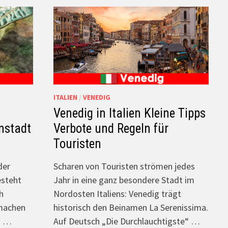
ITALIEN
/
VENEDIG
Venedig in Italien Kleine Tipps
nstadt
Verbote und Regeln für
Touristen
der
Scharen von Touristen strömen jedes
esteht
Jahr in eine ganz besondere Stadt im
h
Nordosten Italiens: Venedig trägt
 machen
historisch den Beinamen La Serenissima.
en …
Auf Deutsch „Die Durchlauchtigste“ …