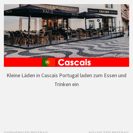
Kleine Läden in Cascais Portugal laden zum Essen und
Trinken ein
Vorheriger
N
VORHERIGER BEITRAG
NÄCHSTER BEITRAG