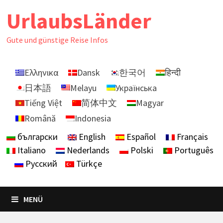
Zurück
UrlaubsLänder
zum
Inhalt
Gute und günstige Reise Infos
Ελληνικα
Dansk
한국어
हिन्दी
日本語
Melayu
Українська
Tiếng Việt
简体中文
Magyar
Română
Indonesia
български
English
Español
Français
Italiano
Nederlands
Polski
Português
Русский
Türkçe
MENÜ