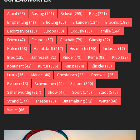
Arbeit
(63)
Ausflug
(101)
Beliebt
(295)
Berg
(221)
Empfehlung
(41)
Erholung
(65)
Erkunden
(124)
Erlebnis
(187)
Escortservice
(19)
Europa
(68)
Exklusiv
(35)
Familie
(144)
Feiern
(47)
Freunde
(57)
Geschäft
(79)
Günstig
(82)
Hafen
(158)
Hauptstadt
(217)
Historisch
(190)
Inclusive
(17)
Insel
(125)
Jahreszeit
(31)
Kinder
(79)
Klima
(83)
Klub
(27)
Kontinent
(42)
Kultur
(366)
Kunst
(174)
Künstler
(75)
Luxus
(36)
Märkte
(46)
Orientalisch
(23)
Preiswert
(25)
Rentner
(13)
Schwimmen
(40)
Schöne
(300)
Sehenswürdig
(317)
Show
(47)
Sport
(146)
Stadt
(570)
Strand
(174)
Theater
(70)
Unterhaltung
(72)
Wetter
(60)
Winter
(66)