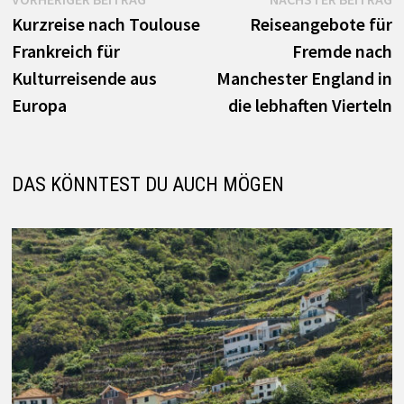
Beitrags-
Beitrag:
B
Kurzreise nach Toulouse
Reiseangebote für
Navigation
Frankreich für
Fremde nach
Kulturreisende aus
Manchester England in
Europa
die lebhaften Vierteln
DAS KÖNNTEST DU AUCH MÖGEN