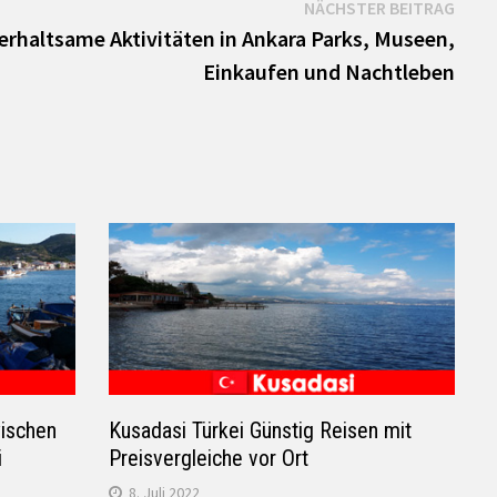
Näch
NÄCHSTER BEITRAG
Beitr
erhaltsame Aktivitäten in Ankara Parks, Museen,
Einkaufen und Nachtleben
wischen
Kusadasi Türkei Günstig Reisen mit
i
Preisvergleiche vor Ort
8. Juli 2022