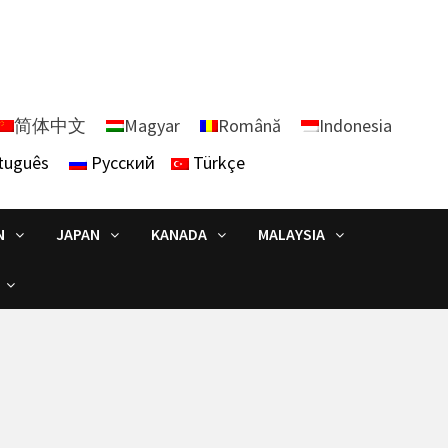
简体中文
Magyar
Română
Indonesia
tuguês
Русский
Türkçe
N
JAPAN
KANADA
MALAYSIA