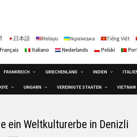
दी
日本語
Melayu
Українська
Tiếng Việt
Français
Italiano
Nederlands
Polski
Por
FRANKREICH
GRIECHENLAND
INDIEN
ITALIE
KIYE
UNGARN
VEREINIGTE STAATEN
VIETNAM
 ein Weltkulturerbe in Denizli