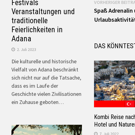
Beitrags-
Festivals
VORHERIGER BEITR
Spaß Adrenalin 
Veranstaltungen und
Navigation
Urlaubsaktivitä
traditionelle
Feierlichkeiten in
Adana
DAS KÖNNTES
2. Juli 2023
Die kulturelle und historische
Vielfalt von Adana beschränkt
sich nicht nur auf die Tatsache,
dass es im Laufe der
Geschichte vielen Zivilisationen
ein Zuhause geboten…
Kombi Reise nach
Hotel und Nature
7. Juli 2022