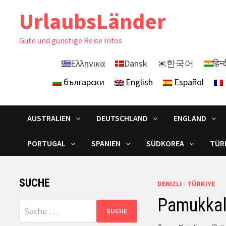
Zurück
UrlaubsLänder
zum
Inhalt
Gute und günstige Reise Infos
Ελληνικα
Dansk
한국어
हिन्
български
English
Español
AUSTRALIEN
DEUTSCHLAND
ENGLAND
PORTUGAL
SPANIEN
SÜDKOREA
TÜR
SUCHE
DENIZLI
/
TÜRKIYE
Pamukkale
Suche
nach: