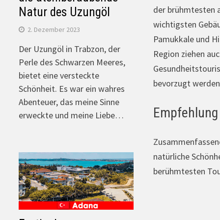
der brühmtesten a
Natur des Uzungöl
wichtigsten Gebäu
2. Dezember 2023
Pamukkale und Hier
Der Uzungöl in Trabzon, der
Region ziehen auch
Perle des Schwarzen Meeres,
Gesundheitstouris
bietet eine versteckte
bevorzugt werden
Schönheit. Es war ein wahres
Abenteuer, das meine Sinne
Empfehlung 
erweckte und meine Liebe…
Zusammenfassend i
natürliche Schönh
berühmtesten Tour