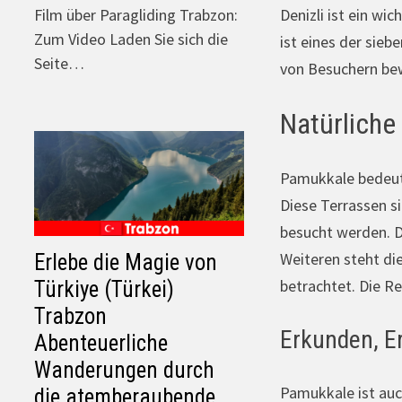
Denizli ist ein w
Film über Paragliding Trabzon:
Zum Video Laden Sie sich die
ist eines der sie
Seite…
von Besuchern be
Natürliche 
Pamukkale bedeute
Diese Terrassen s
besucht werden. D
Weiteren steht di
Erlebe die Magie von
betrachtet. Die Re
Türkiye (Türkei)
Trabzon
Erkunden, E
Abenteuerliche
Wanderungen durch
Pamukkale ist auch
die atemberaubende