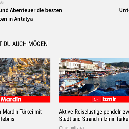
Vorheriger
AG
Beitrag:
und Abenteuer die besten
Unt
ten in Antalya
T DU AUCH MÖGEN
 Mardin Türkei mit
Aktive Reiselustige pendeln z
rlebnis
Stadt und Strand in Izmir Türke
26. Juli 2021