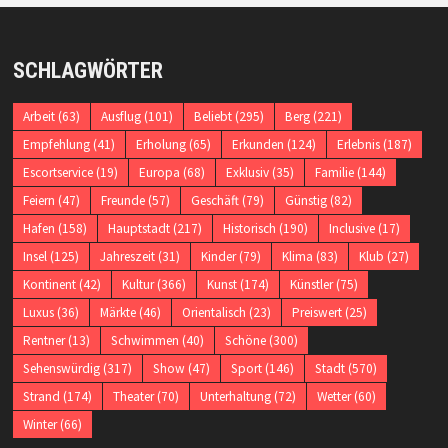
SCHLAGWÖRTER
Arbeit
(63)
Ausflug
(101)
Beliebt
(295)
Berg
(221)
Empfehlung
(41)
Erholung
(65)
Erkunden
(124)
Erlebnis
(187)
Escortservice
(19)
Europa
(68)
Exklusiv
(35)
Familie
(144)
Feiern
(47)
Freunde
(57)
Geschäft
(79)
Günstig
(82)
Hafen
(158)
Hauptstadt
(217)
Historisch
(190)
Inclusive
(17)
Insel
(125)
Jahreszeit
(31)
Kinder
(79)
Klima
(83)
Klub
(27)
Kontinent
(42)
Kultur
(366)
Kunst
(174)
Künstler
(75)
Luxus
(36)
Märkte
(46)
Orientalisch
(23)
Preiswert
(25)
Rentner
(13)
Schwimmen
(40)
Schöne
(300)
Sehenswürdig
(317)
Show
(47)
Sport
(146)
Stadt
(570)
Strand
(174)
Theater
(70)
Unterhaltung
(72)
Wetter
(60)
Winter
(66)