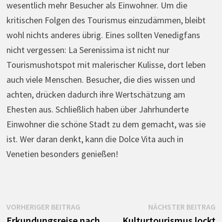
wesentlich mehr Besucher als Einwohner. Um die
kritischen Folgen des Tourismus einzudämmen, bleibt
wohl nichts anderes übrig. Eines sollten Venedigfans
nicht vergessen: La Serenissima ist nicht nur
Tourismushotspot mit malerischer Kulisse, dort leben
auch viele Menschen. Besucher, die dies wissen und
achten, drücken dadurch ihre Wertschätzung am
Ehesten aus. Schließlich haben über Jahrhunderte
Einwohner die schöne Stadt zu dem gemacht, was sie
ist. Wer daran denkt, kann die Dolce Vita auch in
Venetien besonders genießen!
Beitrags-
Vorheriger
N
VORHERIGER BEITRAG
NÄCHSTER BEITRAG
Beitrag:
B
Erkundungsreise nach
Kulturtourismus lockt