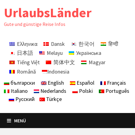
Zurück
UrlaubsLänder
zum
Inhalt
Gute und günstige Reise Infos
Ελληνικα
Dansk
한국어
हिन्दी
日本語
Melayu
Українська
Tiếng Việt
简体中文
Magyar
Română
Indonesia
български
English
Español
Français
Italiano
Nederlands
Polski
Português
Русский
Türkçe
MENÜ