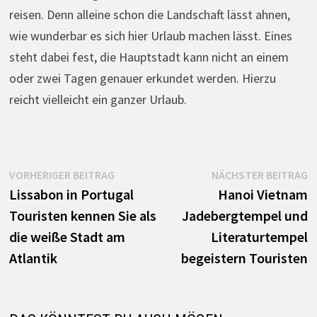
reisen. Denn alleine schon die Landschaft lässt ahnen,
wie wunderbar es sich hier Urlaub machen lässt. Eines
steht dabei fest, die Hauptstadt kann nicht an einem
oder zwei Tagen genauer erkundet werden. Hierzu
reicht vielleicht ein ganzer Urlaub.
Beitrags-
Vorheriger
N
VORHERIGER BEITRAG
NÄCHSTER BEITRAG
Beitrag:
B
Lissabon in Portugal
Hanoi Vietnam
Navigation
Touristen kennen Sie als
Jadebergtempel und
die weiße Stadt am
Literaturtempel
Atlantik
begeistern Touristen