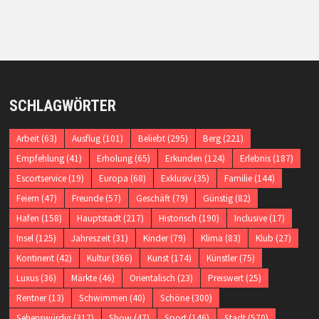
SCHLAGWÖRTER
Arbeit
(63)
Ausflug
(101)
Beliebt
(295)
Berg
(221)
Empfehlung
(41)
Erholung
(65)
Erkunden
(124)
Erlebnis
(187)
Escortservice
(19)
Europa
(68)
Exklusiv
(35)
Familie
(144)
Feiern
(47)
Freunde
(57)
Geschäft
(79)
Günstig
(82)
Hafen
(158)
Hauptstadt
(217)
Historisch
(190)
Inclusive
(17)
Insel
(125)
Jahreszeit
(31)
Kinder
(79)
Klima
(83)
Klub
(27)
Kontinent
(42)
Kultur
(366)
Kunst
(174)
Künstler
(75)
Luxus
(36)
Märkte
(46)
Orientalisch
(23)
Preiswert
(25)
Rentner
(13)
Schwimmen
(40)
Schöne
(300)
Sehenswürdig
(317)
Show
(47)
Sport
(146)
Stadt
(570)