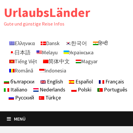
Zurück
UrlaubsLänder
zum
Inhalt
Gute und günstige Reise Infos
Ελληνικα
Dansk
한국어
हिन्दी
日本語
Melayu
Українська
Tiếng Việt
简体中文
Magyar
Română
Indonesia
български
English
Español
Français
Italiano
Nederlands
Polski
Português
Русский
Türkçe
MENÜ