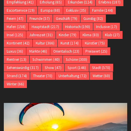
Empfehlung
(41)
Erholung
(65)
Erkunden
(124)
Erlebnis
(187)
Escortservice
(19)
Europa
(68)
Exklusiv
(35)
Familie
(144)
Feiern
(47)
Freunde
(57)
Geschäft
(79)
Günstig
(82)
Hafen
(158)
Hauptstadt
(217)
Historisch
(190)
Inclusive
(17)
Insel
(125)
Jahreszeit
(31)
Kinder
(79)
Klima
(83)
Klub
(27)
Kontinent
(42)
Kultur
(366)
Kunst
(174)
Künstler
(75)
Luxus
(36)
Märkte
(46)
Orientalisch
(23)
Preiswert
(25)
Rentner
(13)
Schwimmen
(40)
Schöne
(300)
Sehenswürdig
(317)
Show
(47)
Sport
(146)
Stadt
(570)
Strand
(174)
Theater
(70)
Unterhaltung
(72)
Wetter
(60)
Winter
(66)