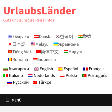
Zurück
UrlaubsLänder
zum
Inhalt
Gute und günstige Reise Infos
Ελληνικα
Dansk
한국어
हिन्दी
日本語
Melayu
Українська
Tiếng Việt
简体中文
Magyar
Română
Indonesia
български
English
Español
Français
Italiano
Nederlands
Polski
Português
Русский
Türkçe
MENÜ