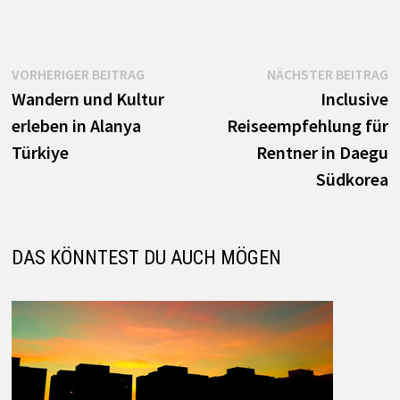
Beitrags-
Vorheriger
N
VORHERIGER BEITRAG
NÄCHSTER BEITRAG
Beitrag:
B
Wandern und Kultur
Inclusive
Navigation
erleben in Alanya
Reiseempfehlung für
Türkiye
Rentner in Daegu
Südkorea
DAS KÖNNTEST DU AUCH MÖGEN