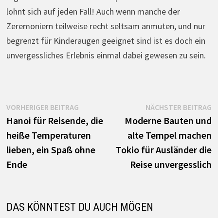
lohnt sich auf jeden Fall! Auch wenn manche der
Zeremoniern teilweise recht seltsam anmuten, und nur
begrenzt für Kinderaugen geeignet sind ist es doch ein
unvergessliches Erlebnis einmal dabei gewesen zu sein.
Beitrags-
Vorheriger
N
VORHERIGER BEITRAG
NÄCHSTER BEITRAG
Beitrag:
B
Hanoi für Reisende, die
Moderne Bauten und
Navigation
heiße Temperaturen
alte Tempel machen
lieben, ein Spaß ohne
Tokio für Ausländer die
Ende
Reise unvergesslich
DAS KÖNNTEST DU AUCH MÖGEN