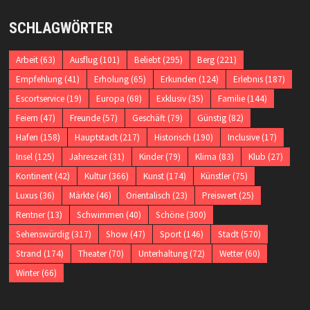
SCHLAGWÖRTER
Arbeit
(63)
Ausflug
(101)
Beliebt
(295)
Berg
(221)
Empfehlung
(41)
Erholung
(65)
Erkunden
(124)
Erlebnis
(187)
Escortservice
(19)
Europa
(68)
Exklusiv
(35)
Familie
(144)
Feiern
(47)
Freunde
(57)
Geschäft
(79)
Günstig
(82)
Hafen
(158)
Hauptstadt
(217)
Historisch
(190)
Inclusive
(17)
Insel
(125)
Jahreszeit
(31)
Kinder
(79)
Klima
(83)
Klub
(27)
Kontinent
(42)
Kultur
(366)
Kunst
(174)
Künstler
(75)
Luxus
(36)
Märkte
(46)
Orientalisch
(23)
Preiswert
(25)
Rentner
(13)
Schwimmen
(40)
Schöne
(300)
Sehenswürdig
(317)
Show
(47)
Sport
(146)
Stadt
(570)
Strand
(174)
Theater
(70)
Unterhaltung
(72)
Wetter
(60)
Winter
(66)