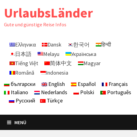
Zurück
UrlaubsLänder
zum
Inhalt
Gute und günstige Reise Infos
Ελληνικα
Dansk
한국어
हिन्दी
日本語
Melayu
Українська
Tiếng Việt
简体中文
Magyar
Română
Indonesia
български
English
Español
Français
Italiano
Nederlands
Polski
Português
Русский
Türkçe
MENÜ