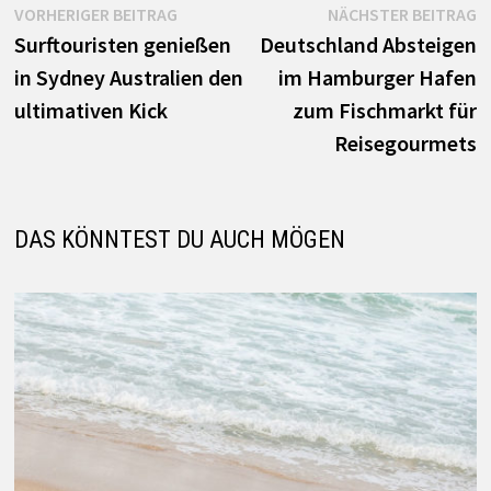
Beitrags-
Vorheriger
N
VORHERIGER BEITRAG
NÄCHSTER BEITRAG
Beitrag:
B
Surftouristen genießen
Deutschland Absteigen
Navigation
in Sydney Australien den
im Hamburger Hafen
ultimativen Kick
zum Fischmarkt für
Reisegourmets
DAS KÖNNTEST DU AUCH MÖGEN