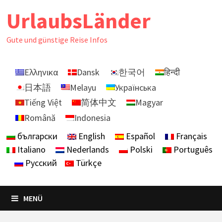
Zurück
UrlaubsLänder
zum
Inhalt
Gute und günstige Reise Infos
Ελληνικα
Dansk
한국어
हिन्दी
日本語
Melayu
Українська
Tiếng Việt
简体中文
Magyar
Română
Indonesia
български
English
Español
Français
Italiano
Nederlands
Polski
Português
Русский
Türkçe
MENÜ