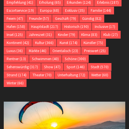
Empfehlung
(41)
Erholung
(65)
Erkunden
(124)
Erlebnis
(187)
Escortservice
(19)
Europa
(68)
Exklusiv
(35)
Familie
(144)
Feiern
(47)
Freunde
(57)
Geschäft
(79)
Günstig
(82)
Hafen
(158)
Hauptstadt
(217)
Historisch
(190)
Inclusive
(17)
Insel
(125)
Jahreszeit
(31)
Kinder
(79)
Klima
(83)
Klub
(27)
Kontinent
(42)
Kultur
(366)
Kunst
(174)
Künstler
(75)
Luxus
(36)
Märkte
(46)
Orientalisch
(23)
Preiswert
(25)
Rentner
(13)
Schwimmen
(40)
Schöne
(300)
Sehenswürdig
(317)
Show
(47)
Sport
(146)
Stadt
(570)
Strand
(174)
Theater
(70)
Unterhaltung
(72)
Wetter
(60)
Winter
(66)