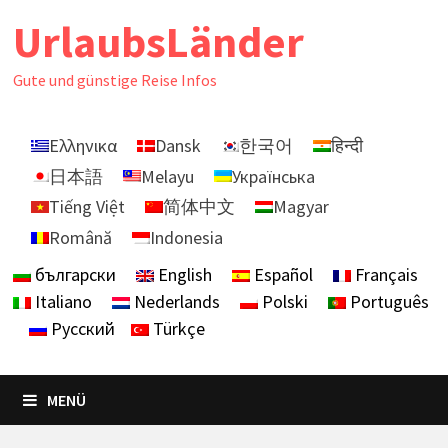
Zurück
UrlaubsLänder
zum
Inhalt
Gute und günstige Reise Infos
Ελληνικα
Dansk
한국어
हिन्दी
日本語
Melayu
Українська
Tiếng Việt
简体中文
Magyar
Română
Indonesia
български
English
Español
Français
Italiano
Nederlands
Polski
Português
Русский
Türkçe
MENÜ