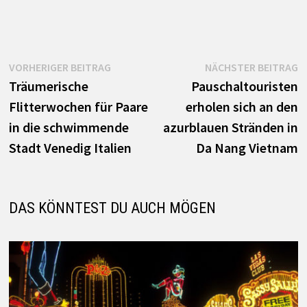
Beitrags-
Vorheriger
N
VORHERIGER BEITRAG
NÄCHSTER BEITRAG
Beitrag:
B
Träumerische
Pauschaltouristen
Navigation
Flitterwochen für Paare
erholen sich an den
in die schwimmende
azurblauen Stränden in
Stadt Venedig Italien
Da Nang Vietnam
DAS KÖNNTEST DU AUCH MÖGEN