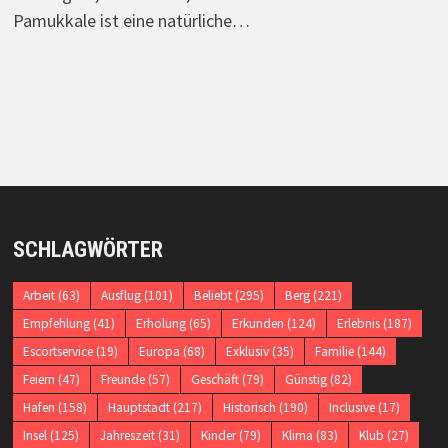
Pamukkale ist eine natürliche…
SCHLAGWÖRTER
Arbeit
(63)
Ausflug
(101)
Beliebt
(295)
Berg
(221)
Empfehlung
(41)
Erholung
(65)
Erkunden
(124)
Erlebnis
(187)
Escortservice
(19)
Europa
(68)
Exklusiv
(35)
Familie
(144)
Feiern
(47)
Freunde
(57)
Geschäft
(79)
Günstig
(82)
Hafen
(158)
Hauptstadt
(217)
Historisch
(190)
Inclusive
(17)
Insel
(125)
Jahreszeit
(31)
Kinder
(79)
Klima
(83)
Klub
(27)